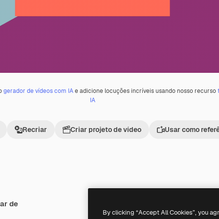
 o
gerador de vídeos com IA
e adicione locuções incríveis usando nosso recurso
IA
Recriar
Criar projeto de vídeo
Usar como refer
ar de
Premium
Premium
By clicking “Accept All Cookies”, you ag