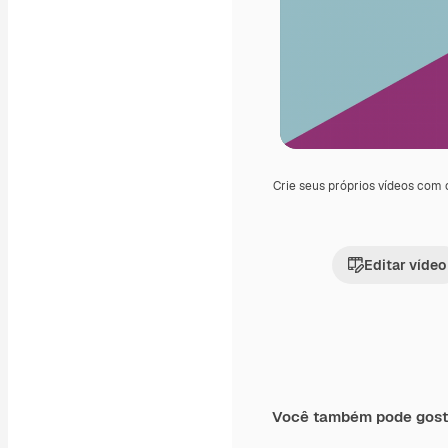
Crie seus próprios vídeos com
Editar vídeo
Você também pode gost
Premium
Premium