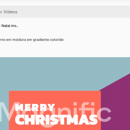
z Natal mo…
erno em moldura em gradiente colorido