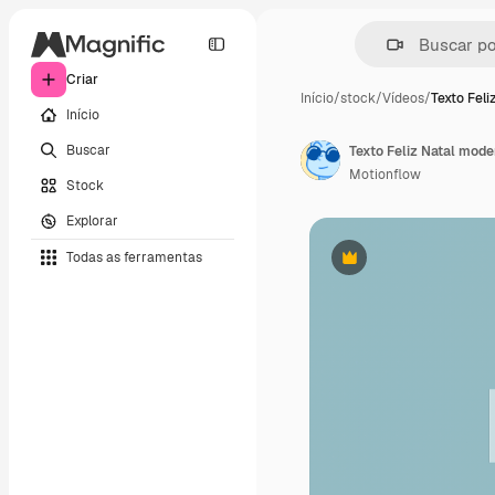
Criar
Início
/
stock
/
Vídeos
/
Texto Feli
Início
Buscar
Texto Feliz Natal mod
Motionflow
Stock
Explorar
Todas as ferramentas
Premium