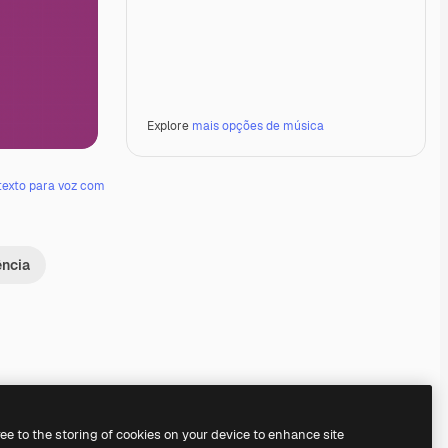
Explore
mais opções de música
texto para voz com
ência
Premium
Premium
Premium
Premium
ree to the storing of cookies on your device to enhance site