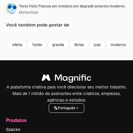
Texto Feliz Páscoa em moldura em degradê amarelo moderno
Motionflow
Você também pode gostar de
Premium
Premium
Premium
Premium
oferta
fundo
grande
férias
luxo
moderno
A plataforma criativa para você direcionar seu melhor trabalho.
Mais de 1 milhão de assinantes entre criativos, empresas,
agências e estúdios.
Português
Produtos
Spaces