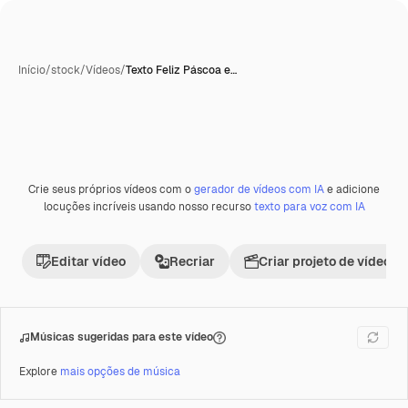
Início
/
stock
/
Vídeos
/
Texto Feliz Páscoa e…
Crie seus próprios vídeos com o
gerador de vídeos com IA
e adicione
Premium
locuções incríveis usando nosso recurso
texto para voz com IA
Editar vídeo
Recriar
Criar projeto de vídeo
Músicas sugeridas para este vídeo
Explore
mais opções de música