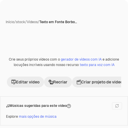
Início
/
stock
/
Vídeos
/
Texto em Fonte Borbo…
Crie seus próprios vídeos com o
gerador de vídeos com IA
e adicione
Premium
locuções incríveis usando nosso recurso
texto para voz com IA
Editar vídeo
Recriar
Criar projeto de vídeo
Músicas sugeridas para este vídeo
Explore
mais opções de música