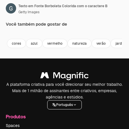
Texto em Fonte Borboleta Colorida com o caractere B
Getty Images
Você também pode gostar de
Premium
Premium
Premium
Premium
cores
azul
vermelho
natureza
verão
jardim
A plataforma criativa para você direcionar seu melhor trabalho.
Mais de 1 milhão de assinantes entre criativos, empresas,
agências e estúdios.
Português
Produtos
Spaces