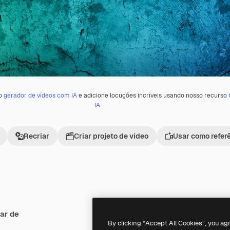
 o
gerador de vídeos com IA
e adicione locuções incríveis usando nosso recurso
IA
Recriar
Criar projeto de vídeo
Usar como refer
ar de
Premium
Premium
By clicking “Accept All Cookies”, you ag