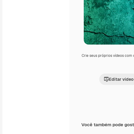
Crie seus próprios vídeos com
Editar vídeo
Você também pode gost
Premium
Premium