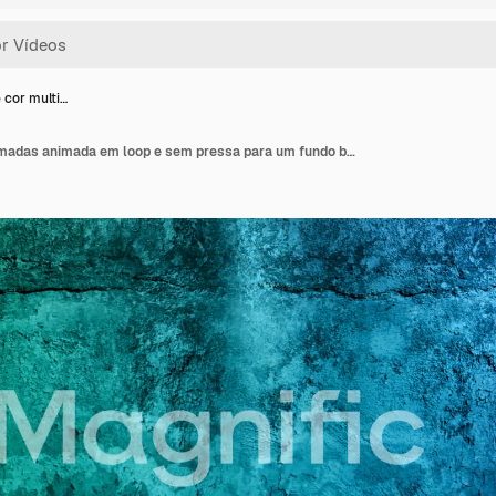
 cor multi…
Textura de cor multicamadas animada em loop e sem pressa para um fundo baseado em concreto e pedra