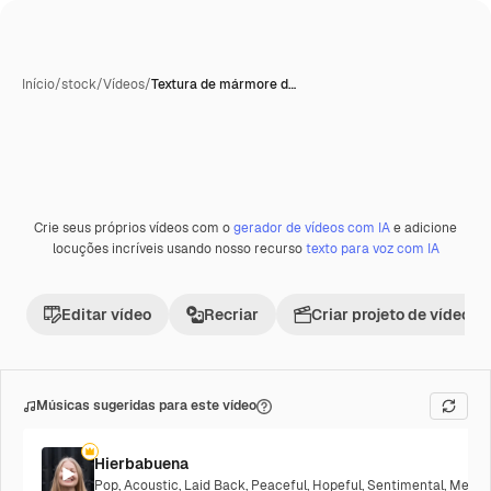
Início
/
stock
/
Vídeos
/
Textura de mármore d…
Crie seus próprios vídeos com o
gerador de vídeos com IA
e adicione
Premium
locuções incríveis usando nosso recurso
texto para voz com IA
Editar vídeo
Recriar
Criar projeto de vídeo
Músicas sugeridas para este vídeo
Hierbabuena
Pop
,
Acoustic
,
Laid Back
,
Peaceful
,
Hopeful
,
Sentimental
,
Melanc