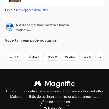
Explore
mais opções de música
Textura de mármore dourado e branco
Motionflow
Você também pode gostar de
Premium
Premium
Gerado por IA
Premium
Premium
Gerado por 
antigo
natureza
áspero
espaço
suave
onda
A plataforma criativa para você direcionar seu melhor trabalho.
Mais de 1 milhão de assinantes entre criativos, empresas,
agências e estúdios.
Português