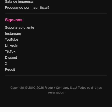
Sala de imprensa
Procurando por magnific.ai?
Siga-nos
Suporte ao cliente
Instagram
YouTube
LinkedIn
TikTok
Discord
X
Reddit
Copyright © 2010-
2026
Freepik Company S.L.U.
Todos os direitos
reservados
.