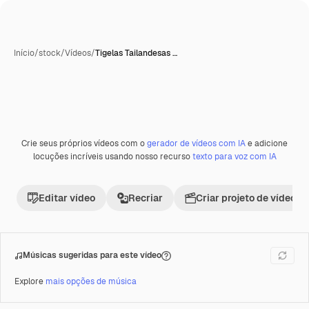
Início
/
stock
/
Vídeos
/
Tigelas Tailandesas …
Crie seus próprios vídeos com o
gerador de vídeos com IA
e adicione
Premium
locuções incríveis usando nosso recurso
texto para voz com IA
Editar vídeo
Recriar
Criar projeto de vídeo
Músicas sugeridas para este vídeo
Explore
mais opções de música