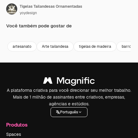
Tigelas Tailandesas Ornamentadas
yoydesign
Você também pode gostar de
Premium
Premium
Premium
Premium
artesanato
Arte tailandesa
tigelas de madeira
barro de
A plataforma criativa para você direcionar seu melhor trabalho.
Mais de 1 milhão de assinantes entre criativos, empresas,
agências e estúdios.
Português
Produtos
Spaces