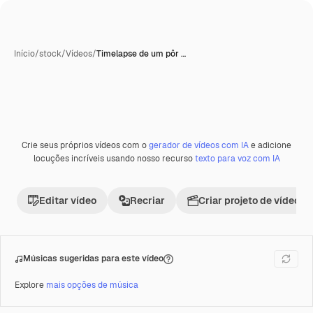
Início
/
stock
/
Vídeos
/
Timelapse de um pôr …
Crie seus próprios vídeos com o
gerador de vídeos com IA
e adicione
Premium
locuções incríveis usando nosso recurso
texto para voz com IA
Editar vídeo
Recriar
Criar projeto de vídeo
Músicas sugeridas para este vídeo
Explore
mais opções de música