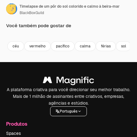
Timelapse de um pôr do sol colorido e calmo à beira-mar
BlackBoxGuild
Você também pode gostar de
Premium
Premium
Gerado por IA
Premium
Premium
Gerado por 
céu
vermelho
pacífico
calma
férias
sol
A plataforma criativa para você direcionar seu melhor trabalho.
Mais de 1 milhão de assinantes entre criativos, empresas,
agências e estúdios.
Português
Produtos
Spaces