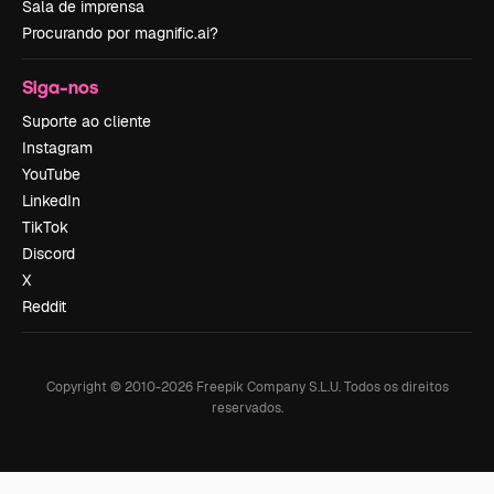
Sala de imprensa
Procurando por magnific.ai?
Siga-nos
Suporte ao cliente
Instagram
YouTube
LinkedIn
TikTok
Discord
X
Reddit
Copyright © 2010-
2026
Freepik Company S.L.U.
Todos os direitos
reservados
.