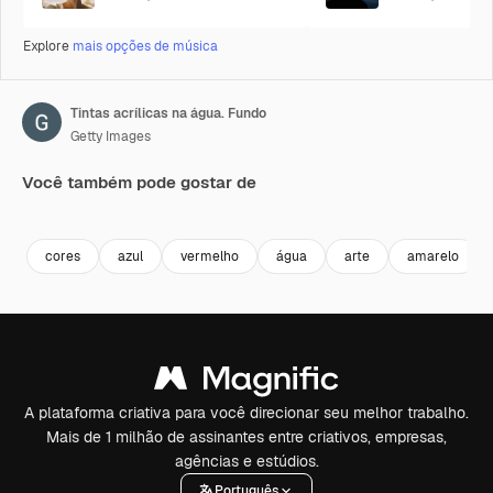
Explore
mais opções de música
Tintas acrílicas na água. Fundo
Getty Images
Você também pode gostar de
Premium
Premium
Premium
Premium
cores
azul
vermelho
água
arte
amarelo
A plataforma criativa para você direcionar seu melhor trabalho.
Mais de 1 milhão de assinantes entre criativos, empresas,
agências e estúdios.
Português