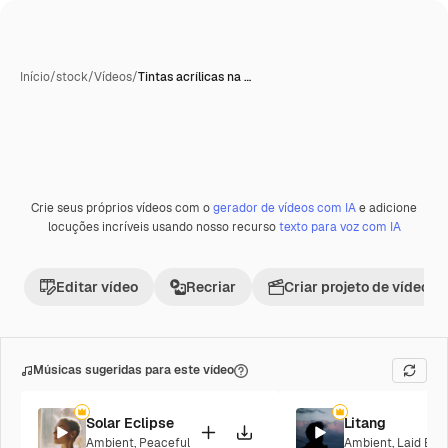
Início
/
stock
/
Vídeos
/
Tintas acrílicas na …
Crie seus próprios vídeos com o
gerador de vídeos com IA
e adicione
Premium
locuções incríveis usando nosso recurso
texto para voz com IA
Editar vídeo
Recriar
Criar projeto de vídeo
Músicas sugeridas para este vídeo
Solar Eclipse
Litang
Ambient
,
Peaceful
Ambient
,
Laid Bac