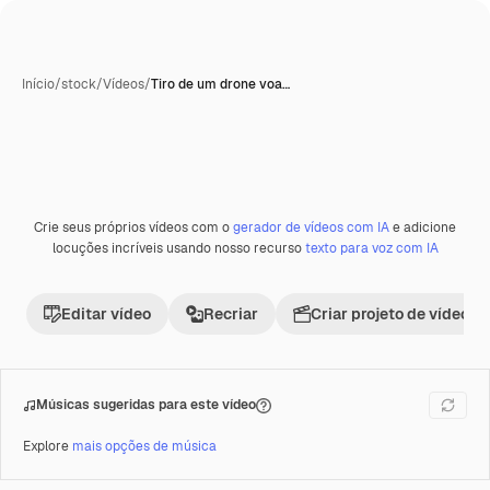
Início
/
stock
/
Vídeos
/
Tiro de um drone voa…
Crie seus próprios vídeos com o
gerador de vídeos com IA
e adicione
Premium
locuções incríveis usando nosso recurso
texto para voz com IA
Editar vídeo
Recriar
Criar projeto de vídeo
Músicas sugeridas para este vídeo
Explore
mais opções de música