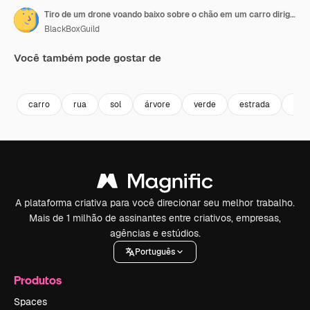
Tiro de um drone voando baixo sobre o chão em um carro dirigindo ao longo da estrada em uma floresta verde no verão
BlackBoxGuild
Você também pode gostar de
Premium
Premium
Premium
Premium
carro
rua
sol
árvore
verde
estrada
ver
A plataforma criativa para você direcionar seu melhor trabalho.
Mais de 1 milhão de assinantes entre criativos, empresas,
agências e estúdios.
Português
Produtos
Spaces