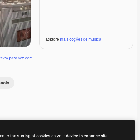
Explore
mais opções de música
texto para voz com
ência
Premium
Premium
Premium
Premium
ree to the storing of cookies on your device to enhance site