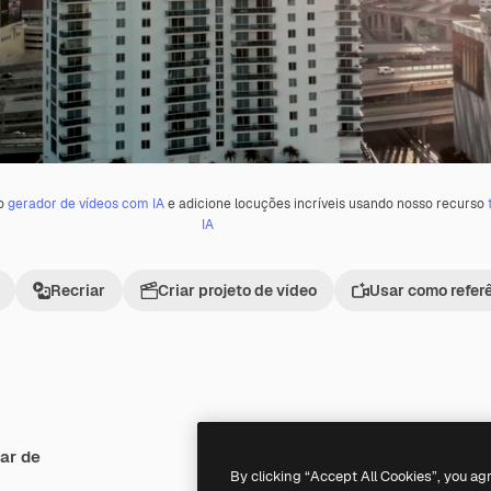
 o
gerador de vídeos com IA
e adicione locuções incríveis usando nosso recurso
IA
Recriar
Criar projeto de vídeo
Usar como refer
ar de
Premium
Premium
By clicking “Accept All Cookies”, you ag