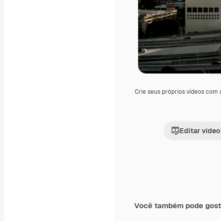
Crie seus próprios vídeos com
Editar vídeo
Você também pode gost
Premium
Premium