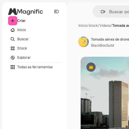
Criar
Início
/
stock
/
Vídeos
/
Tomada aé
Início
Buscar
BlackBoxGuild
Stock
Explorar
Todas as ferramentas
Premium