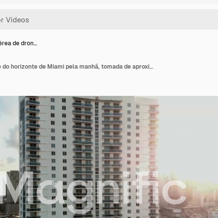
rea de dron…
Tomada aérea de drone do horizonte de Miami pela manhã, tomada de aproximação de arranha-céus em 4k