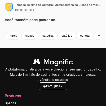
Tomada de cima da Catedral Metropolitana da Cidade do México
BlackBoxGuild
Você também pode gostar de
Premium
Premium
Premium
Premium
igreja
cidade
catedral
católico
caneta
Méxic
A plataforma criativa para você direcionar seu melhor trabalho.
Mais de 1 milhão de assinantes entre criativos, empresas,
agências e estúdios.
Português
Produtos
Spaces