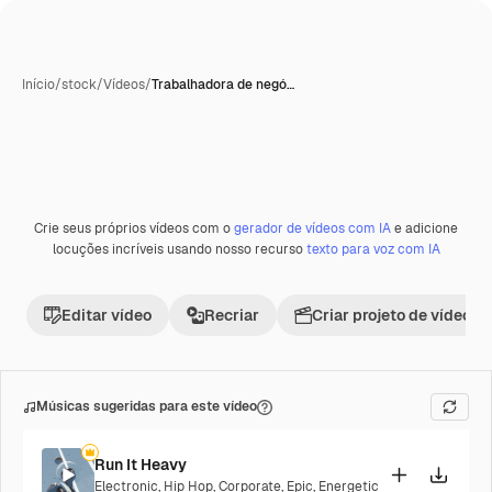
Início
/
stock
/
Vídeos
/
Trabalhadora de negó…
Crie seus próprios vídeos com o
gerador de vídeos com IA
e adicione
Premium
locuções incríveis usando nosso recurso
texto para voz com IA
Editar vídeo
Recriar
Criar projeto de vídeo
Músicas sugeridas para este vídeo
Run It Heavy
Electronic
,
Hip Hop
,
Corporate
,
Epic
,
Energetic