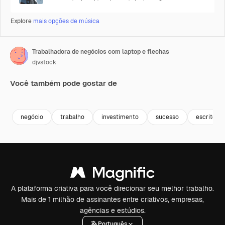
Explore
mais opções de música
Trabalhadora de negócios com laptop e flechas
djvstock
Você também pode gostar de
Premium
Premium
Premium
Premium
negócio
trabalho
investimento
sucesso
escritório
A plataforma criativa para você direcionar seu melhor trabalho.
Mais de 1 milhão de assinantes entre criativos, empresas,
agências e estúdios.
Português