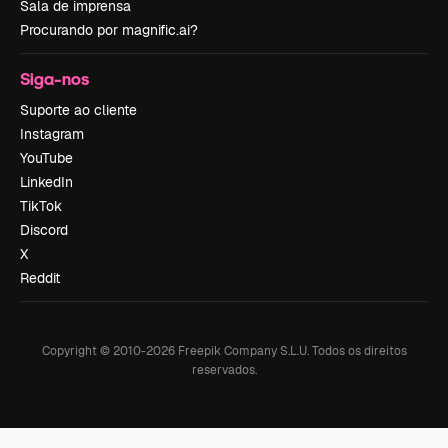
Sala de imprensa
Procurando por magnific.ai?
Siga-nos
Suporte ao cliente
Instagram
YouTube
LinkedIn
TikTok
Discord
X
Reddit
Copyright © 2010-
2026
Freepik Company S.L.U.
Todos os direitos
reservados
.