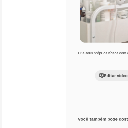
Crie seus próprios vídeos com
Editar vídeo
Você também pode gost
Premium
Premium