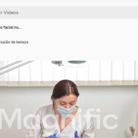
o facial nu…
 salão de beleza