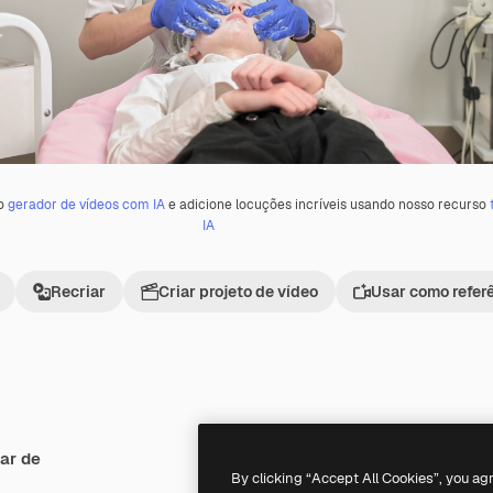
 o
gerador de vídeos com IA
e adicione locuções incríveis usando nosso recurso
IA
Recriar
Criar projeto de vídeo
Usar como refer
ar de
Premium
Premium
By clicking “Accept All Cookies”, you ag