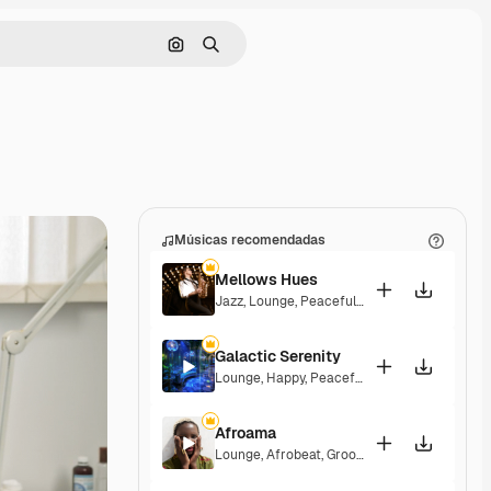
Pesquisar por imagem
Buscar
Músicas recomendadas
Mellows Hues
Jazz
,
Lounge
,
Peaceful
,
Playful
Galactic Serenity
Lounge
,
Happy
,
Peaceful
Afroama
Lounge
,
Afrobeat
,
Groovy
,
Peaceful
,
Soulful