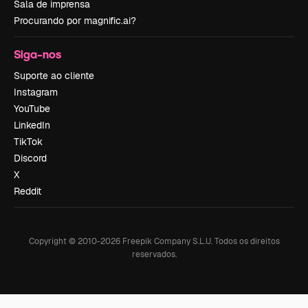
Sala de imprensa
Procurando por magnific.ai?
Siga-nos
Suporte ao cliente
Instagram
YouTube
LinkedIn
TikTok
Discord
X
Reddit
Copyright © 2010-
2026
Freepik Company S.L.U.
Todos os direitos
reservados
.