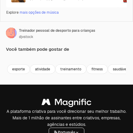
Explore
mais opções de música
Treinador pessoal de desporto para crianças
djvstock
Você também pode gostar de
Premium
Premium
Premium
Premium
esporte
atividade
treinamento
fitness
saudável
A plataforma criativa para você direcionar seu melhor trabalho.
Mais de 1 milhão de assinantes entre criativos, empresas,
agências e estúdios.
Português