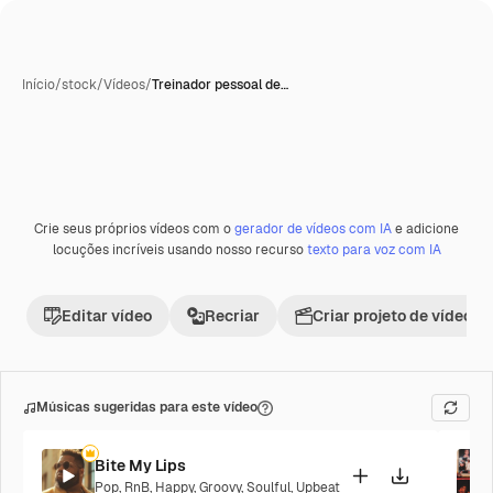
Início
/
stock
/
Vídeos
/
Treinador pessoal de…
Crie seus próprios vídeos com o
gerador de vídeos com IA
e adicione
Premium
locuções incríveis usando nosso recurso
texto para voz com IA
Editar vídeo
Recriar
Criar projeto de vídeo
Músicas sugeridas para este vídeo
Bite My Lips
Pop
,
RnB
,
Happy
,
Groovy
,
Soulful
,
Upbeat