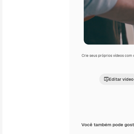
Crie seus próprios vídeos com
Editar vídeo
Você também pode gost
Premium
Premium