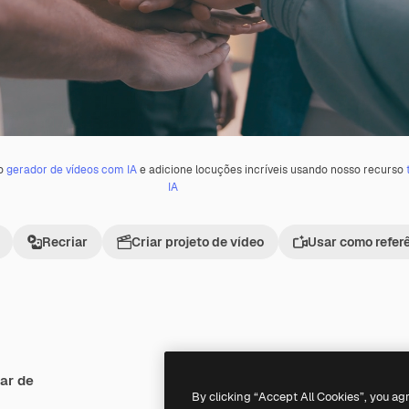
 o
gerador de vídeos com IA
e adicione locuções incríveis usando nosso recurso
IA
Recriar
Criar projeto de vídeo
Usar como refer
ar de
Premium
Premium
By clicking “Accept All Cookies”, you ag