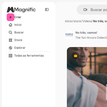
Criar
Início
/
stock
/
Vídeos
/
No três, 
Início
Buscar
No três, vamos!
The Yuri Arcurs Collect
Stock
Explorar
Todas as ferramentas
Premium