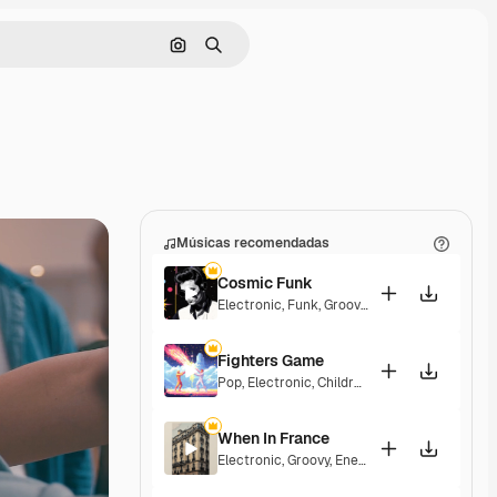
Pesquisar por imagem
Buscar
Músicas recomendadas
Cosmic Funk
Electronic
,
Funk
,
Groovy
,
Energetic
Fighters Game
Pop
,
Electronic
,
Children
,
Synthwave
,
Epic
,
En
When In France
Electronic
,
Groovy
,
Energetic
,
Playful
,
Excitin