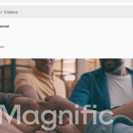
vamos!
ion