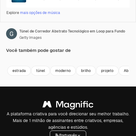
Explore
mais opções de música
Túnel de Corredor Abstrato Tecnológico em Loop para Fundo
Getty Images
Você também pode gostar de
Premium
Premium
Premium
Premium
estrada
túnel
moderno
brilho
projeto
Abstra
A plataforma criativa para você direcionar seu melhor trabalho.
Mais de 1 milhão de assinantes entre criativos, empresas,
agências e estúdios.
Português