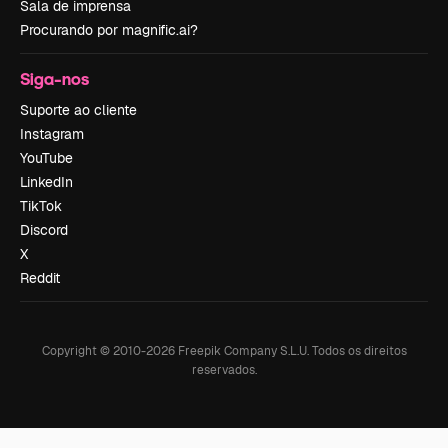
Sala de imprensa
Procurando por magnific.ai?
Siga-nos
Suporte ao cliente
Instagram
YouTube
LinkedIn
TikTok
Discord
X
Reddit
Copyright © 2010-
2026
Freepik Company S.L.U.
Todos os direitos
reservados
.