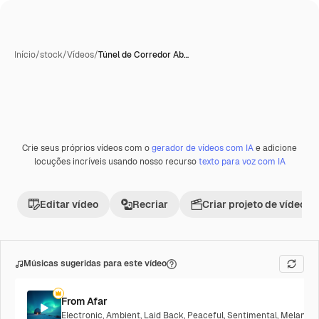
Início
/
stock
/
Vídeos
/
Túnel de Corredor Ab…
Crie seus próprios vídeos com o
gerador de vídeos com IA
e adicione
Premium
locuções incríveis usando nosso recurso
texto para voz com IA
Editar vídeo
Recriar
Criar projeto de vídeo
Músicas sugeridas para este vídeo
From Afar
Electronic
,
Ambient
,
Laid Back
,
Peaceful
,
Sentimental
,
Melancho