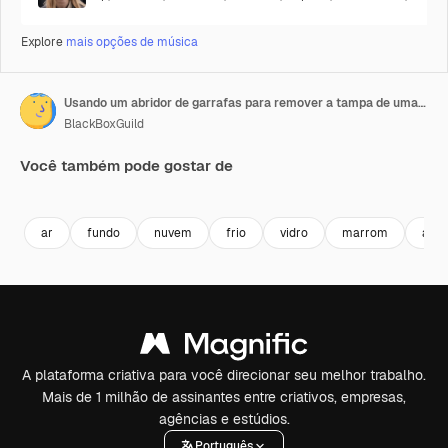
Explore
mais opções de música
Usando um abridor de garrafas para remover a tampa de uma garrafa de cerveja - vapor liberado
BlackBoxGuild
Você também pode gostar de
Premium
Premium
ar
fundo
nuvem
frio
vidro
marrom
aber
A plataforma criativa para você direcionar seu melhor trabalho.
Mais de 1 milhão de assinantes entre criativos, empresas,
agências e estúdios.
Português