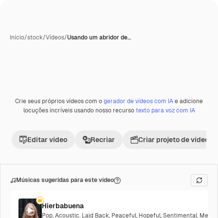
Início
/
stock
/
Vídeos
/
Usando um abridor de…
Crie seus próprios vídeos com o
gerador de vídeos com IA
e adicione
Premium
locuções incríveis usando nosso recurso
texto para voz com IA
Editar vídeo
Recriar
Criar projeto de vídeo
Músicas sugeridas para este vídeo
Hierbabuena
Pop
,
Acoustic
,
Laid Back
,
Peaceful
,
Hopeful
,
Sentimental
,
Melanc