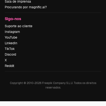
Sala de imprensa
Procurando por magnific.ai?
Siga-nos
Suporte ao cliente
Instagram
YouTube
LinkedIn
TikTok
Discord
X
Reddit
Copyright © 2010-
2026
Freepik Company S.L.U.
Todos os direitos
reservados
.