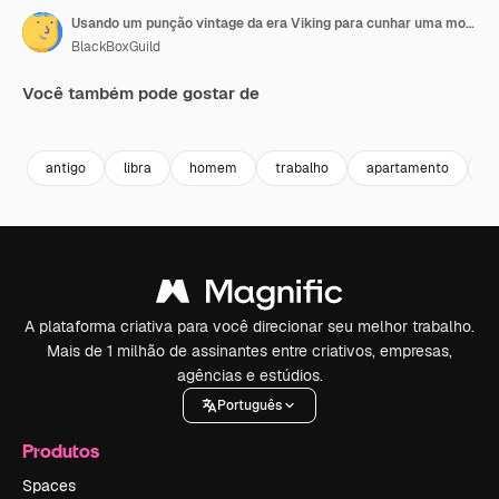
Usando um punção vintage da era Viking para cunhar uma moeda
BlackBoxGuild
Você também pode gostar de
Premium
Premium
Premium
Premium
antigo
libra
homem
trabalho
apartamento
e
A plataforma criativa para você direcionar seu melhor trabalho.
Mais de 1 milhão de assinantes entre criativos, empresas,
agências e estúdios.
Português
Produtos
Spaces