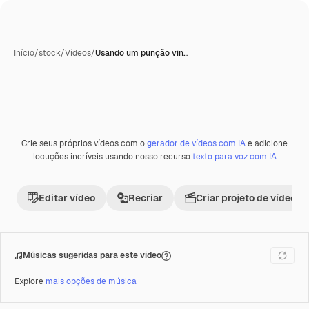
Início
/
stock
/
Vídeos
/
Usando um punção vin…
Crie seus próprios vídeos com o
gerador de vídeos com IA
e adicione
Premium
locuções incríveis usando nosso recurso
texto para voz com IA
Editar vídeo
Recriar
Criar projeto de vídeo
Músicas sugeridas para este vídeo
Explore
mais opções de música