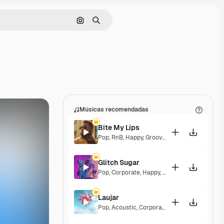
Pesquisar por imagem
Buscar
Músicas recomendadas
Bite My Lips
Pop
,
RnB
,
Happy
,
Groovy
,
Soulful
,
Upbeat
Glitch Sugar
Pop
,
Corporate
,
Happy
,
Groovy
,
Upbeat
Laujar
Pop
,
Acoustic
,
Corporate
,
Happy
,
Hopeful
,
Se