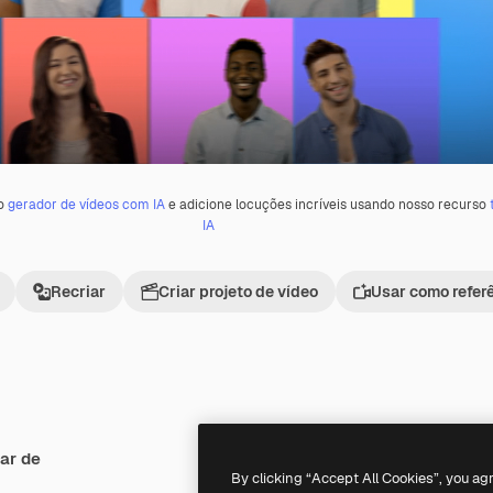
 o
gerador de vídeos com IA
e adicione locuções incríveis usando nosso recurso
IA
Recriar
Criar projeto de vídeo
Usar como refer
ar de
Premium
Premium
Gerado por IA
By clicking “Accept All Cookies”, you ag