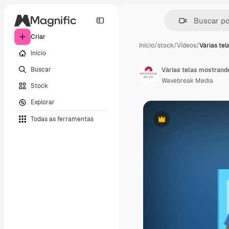
Criar
Início
/
stock
/
Vídeos
/
Várias te
Início
Buscar
Várias telas mostrando
Wavebreak Media
Stock
Explorar
Todas as ferramentas
Premium