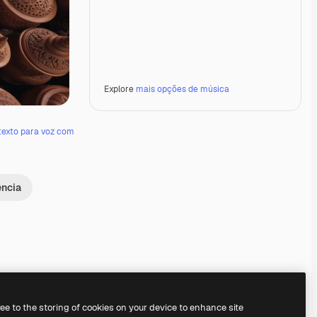
Explore
mais opções de música
texto para voz com
ência
Premium
Premium
Premium
Premium
ree to the storing of cookies on your device to enhance site