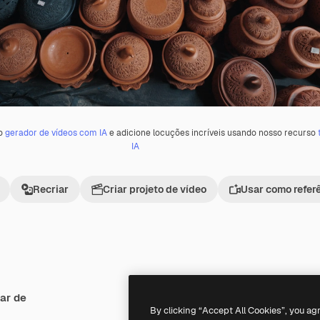
 o
gerador de vídeos com IA
e adicione locuções incríveis usando nosso recurso
IA
Recriar
Criar projeto de vídeo
Usar como refer
ar de
Premium
Premium
By clicking “Accept All Cookies”, you ag