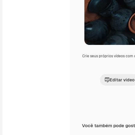
Crie seus próprios vídeos com
Editar vídeo
Você também pode gost
Premium
Premium