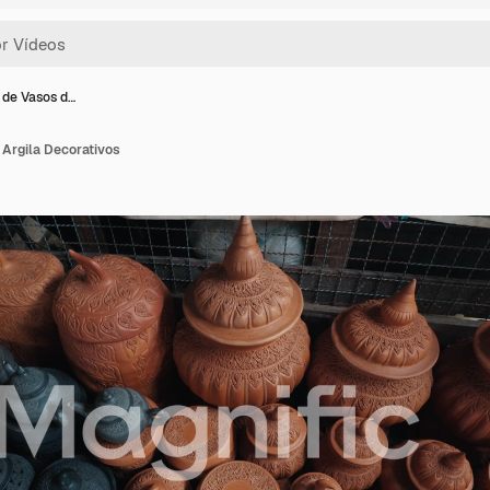
 de Vasos d…
 Argila Decorativos