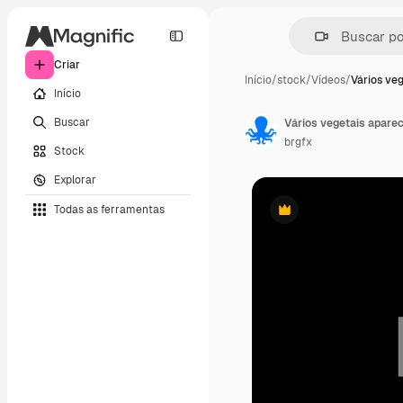
Criar
Início
/
stock
/
Vídeos
/
Vários ve
Início
Buscar
brgfx
Stock
Explorar
Todas as ferramentas
Premium