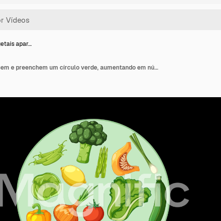
getais apar…
Vários vegetais aparecem e preenchem um círculo verde, aumentando em número e disposição, estilo plano