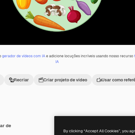
 o
gerador de vídeos com IA
e adicione locuções incríveis usando nosso recurso
IA
Recriar
Criar projeto de vídeo
Usar como refer
ar de
Premium
Premium
By clicking “Accept All Cookies”, you ag