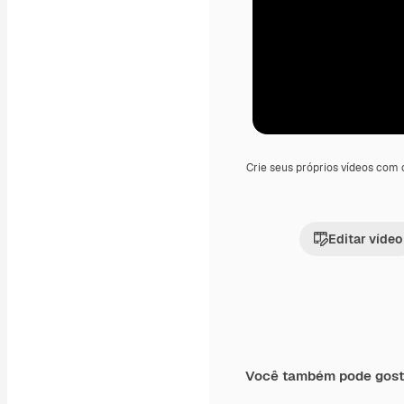
Crie seus próprios vídeos com
Editar vídeo
Você também pode gost
Premium
Premium