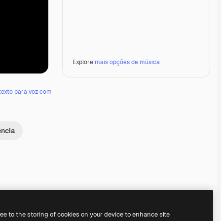
Explore
mais opções de música
texto para voz com
ência
Premium
Premium
Premium
Premium
Gerado por IA
ree to the storing of cookies on your device to enhance site