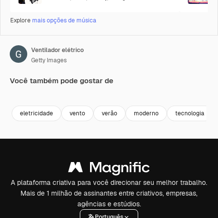
Explore
mais opções de música
Ventilador elétrico
Getty Images
Você também pode gostar de
Premium
Premium
Premium
Premium
eletricidade
vento
verão
moderno
tecnologia
A plataforma criativa para você direcionar seu melhor trabalho.
Mais de 1 milhão de assinantes entre criativos, empresas,
agências e estúdios.
Português