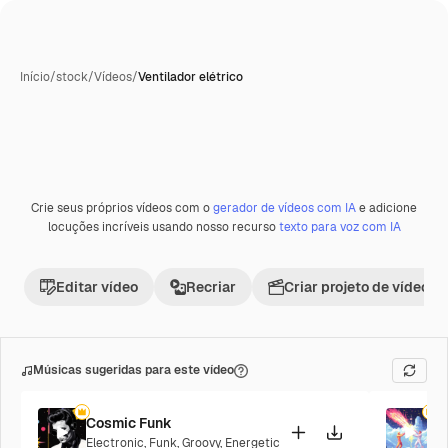
Início
/
stock
/
Vídeos
/
Ventilador elétrico
Crie seus próprios vídeos com o
gerador de vídeos com IA
e adicione
Premium
locuções incríveis usando nosso recurso
texto para voz com IA
Editar vídeo
Recriar
Criar projeto de vídeo
Músicas sugeridas para este vídeo
Cosmic Funk
F
Electronic
,
Funk
,
Groovy
,
Energetic
P