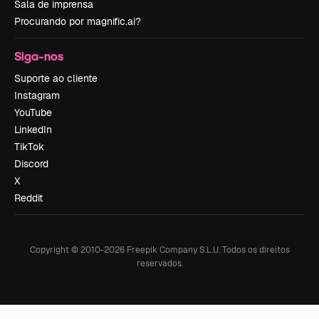
Sala de imprensa
Procurando por magnific.ai?
Siga-nos
Suporte ao cliente
Instagram
YouTube
LinkedIn
TikTok
Discord
X
Reddit
Copyright © 2010-
2026
Freepik Company S.L.U.
Todos os direitos
reservados
.