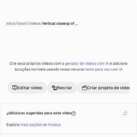
Início
/
stock
/
Vídeos
/
Vertical closeup of …
Crie seus próprios vídeos com o
gerador de vídeos com IA
e adicione
Premium
locuções incríveis usando nosso recurso
texto para voz com IA
Editar vídeo
Recriar
Criar projeto de vídeo
Músicas sugeridas para este vídeo
Explore
mais opções de música