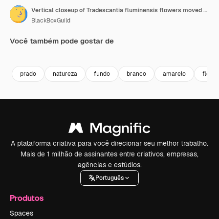
Vertical closeup of Tradescantia fluminensis flowers moved by a gentle breeze
BlackBoxGuild
Você também pode gostar de
Premium
Premium
Premium
Premium
prado
natureza
fundo
branco
amarelo
flor
A plataforma criativa para você direcionar seu melhor trabalho.
Mais de 1 milhão de assinantes entre criativos, empresas,
agências e estúdios.
Português
Produtos
Spaces