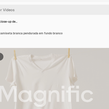
close-up de…
camiseta branca pendurada em fundo branco