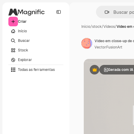
Criar
Início
/
stock
/
Vídeos
/
Vídeo em 
Início
Buscar
Vídeo em close-up de 
VectorFusionArt
Stock
Explorar
Todas as ferramentas
Gerada com IA
Premium