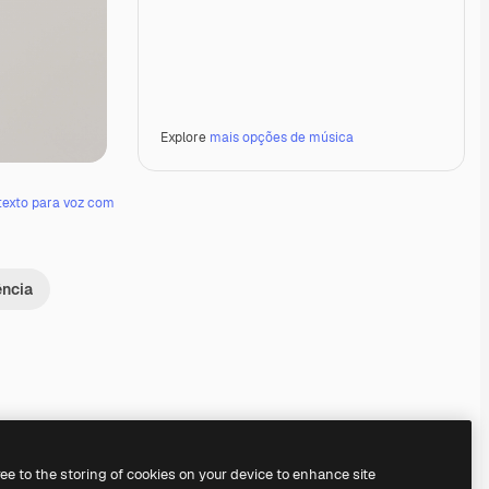
Explore
mais opções de música
texto para voz com
ência
Premium
Premium
Gerado por IA
Premium
Premium
Gerado por IA
ree to the storing of cookies on your device to enhance site