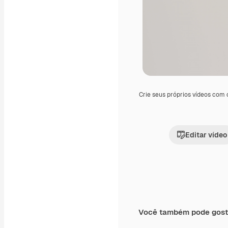
Crie seus próprios vídeos com
Editar vídeo
Você também pode gost
Premium
Premium
Gerado por IA