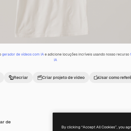
 o
gerador de vídeos com IA
e adicione locuções incríveis usando nosso recurso
IA
Recriar
Criar projeto de vídeo
Usar como refer
ar de
Premium
Premium
Gerado por IA
By clicking “Accept All Cookies”, you ag