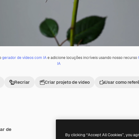
 o
gerador de vídeos com IA
e adicione locuções incríveis usando nosso recurso
IA
Recriar
Criar projeto de vídeo
Usar como refer
ar de
Premium
Premium
Gerado por IA
By clicking “Accept All Cookies”, you ag