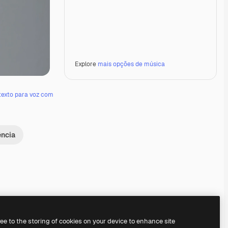
Explore
mais opções de música
texto para voz com
ência
Premium
Premium
Premium
Premium
ree to the storing of cookies on your device to enhance site