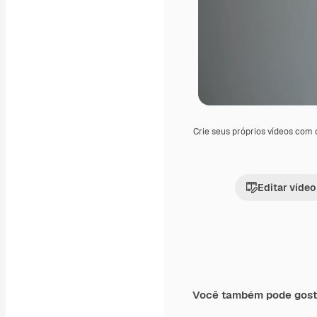
Crie seus próprios vídeos com
Editar vídeo
Você também pode gost
Premium
Premium