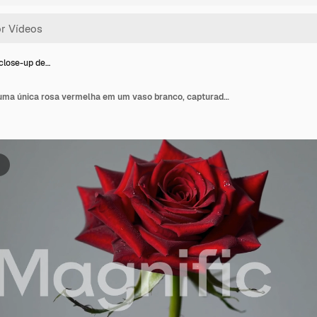
close-up de…
Vídeo em close-up de uma única rosa vermelha em um vaso branco, capturado de um ângulo lateral contra um fundo neutro