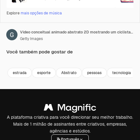
Explore
mais opções de música
Vídeo conceitual animado abstrato 2D mostrando um ciclista atleta com partículas emitindo de seu corpo. Elemento gráfico com canal alfa.
Getty Images
Você também pode gostar de
Premium
Premium
Premium
Premium
Gerado por 
estrada
esporte
Abstrato
pessoas
tecnologia
A plataforma criativa para você direcionar seu melhor trabalho.
Mais de 1 milhão de assinantes entre criativos, empresas,
agências e estúdios.
Português