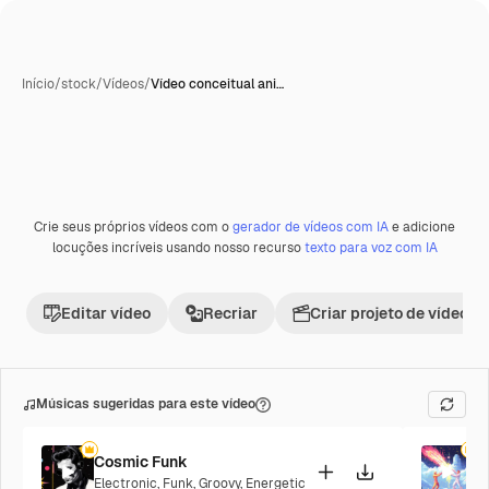
Início
/
stock
/
Vídeos
/
Vídeo conceitual ani…
Crie seus próprios vídeos com o
gerador de vídeos com IA
e adicione
Premium
locuções incríveis usando nosso recurso
texto para voz com IA
Editar vídeo
Recriar
Criar projeto de vídeo
Músicas sugeridas para este vídeo
Cosmic Funk
F
Electronic
,
Funk
,
Groovy
,
Energetic
P