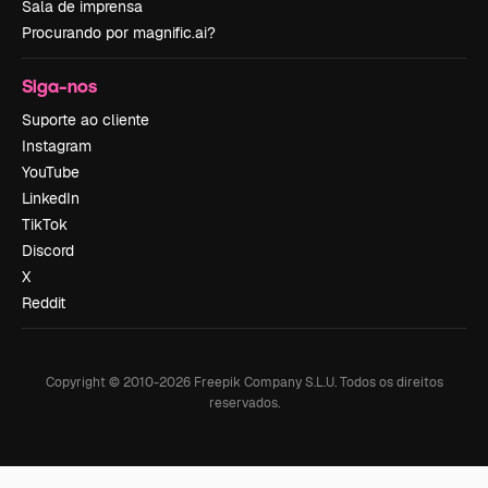
Sala de imprensa
Procurando por magnific.ai?
Siga-nos
Suporte ao cliente
Instagram
YouTube
LinkedIn
TikTok
Discord
X
Reddit
Copyright © 2010-
2026
Freepik Company S.L.U.
Todos os direitos
reservados
.