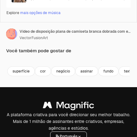
Explore
mais opções de música
Vídeo de disposição plana de camiseta branca dobrada com etiqueta e espaço para texto sobre fundo cinza e marrom
VectorFusionArt
Você também pode gostar de
Premium
Premium
Gerado por IA
Premium
Premium
Gerado por 
superfície
cor
negócio
assinar
fundo
textura
A plataforma criativa para você direcionar seu melhor trabalho.
Mais de 1 milhão de assinantes entre criativos, empresas,
agências e estúdios.
Português