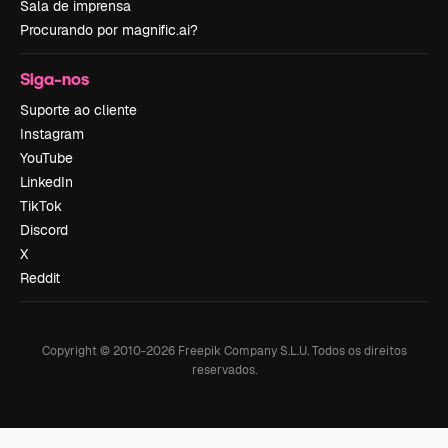
Sala de imprensa
Procurando por magnific.ai?
Siga-nos
Suporte ao cliente
Instagram
YouTube
LinkedIn
TikTok
Discord
X
Reddit
Copyright © 2010-
2026
Freepik Company S.L.U.
Todos os direitos
reservados
.