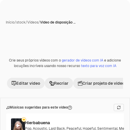
Início
/
stock
/
Vídeos
/
Vídeo de disposição …
Gerada com IA
Crie seus próprios vídeos com o
gerador de vídeos com IA
e adicione
Premium
locuções incríveis usando nosso recurso
texto para voz com IA
Editar vídeo
Recriar
Criar projeto de vídeo
Músicas sugeridas para este vídeo
Hierbabuena
Pop
,
Acoustic
,
Laid Back
,
Peaceful
,
Hopeful
,
Sentimental
,
Melanc