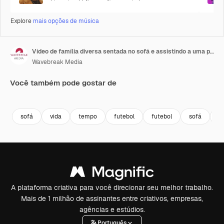
Explore
mais opções de música
Vídeo de família diversa sentada no sofá e assistindo a uma partida de futebol
Wavebreak Media
Você também pode gostar de
Premium
Premium
Premium
Premium
sofá
vida
tempo
futebol
futebol
sofá
f
A plataforma criativa para você direcionar seu melhor trabalho.
Mais de 1 milhão de assinantes entre criativos, empresas,
agências e estúdios.
Português