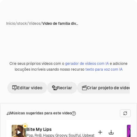
Início
/
stock
/
Vídeos
/
Vídeo de família div…
Crie seus próprios vídeos com o
gerador de vídeos com IA
e adicione
Premium
locuções incríveis usando nosso recurso
texto para voz com IA
Editar vídeo
Recriar
Criar projeto de vídeo
Músicas sugeridas para este vídeo
Bite My Lips
Pop
,
RnB
,
Happy
,
Groovy
,
Soulful
,
Upbeat