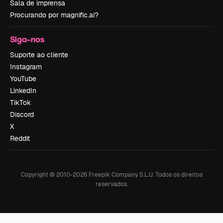
Sala de imprensa
Procurando por magnific.ai?
Siga-nos
Suporte ao cliente
Instagram
YouTube
LinkedIn
TikTok
Discord
X
Reddit
Copyright © 2010-
2026
Freepik Company S.L.U.
Todos os direitos
reservados
.