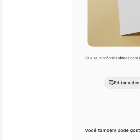
Crie seus próprios vídeos com
Editar vídeo
Você também pode gost
Premium
Premium
Gerado por IA