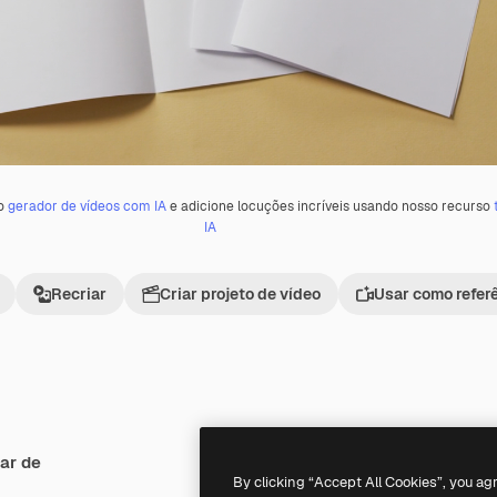
 o
gerador de vídeos com IA
e adicione locuções incríveis usando nosso recurso
IA
Recriar
Criar projeto de vídeo
Usar como refer
ar de
Premium
Premium
Gerado por IA
By clicking “Accept All Cookies”, you ag