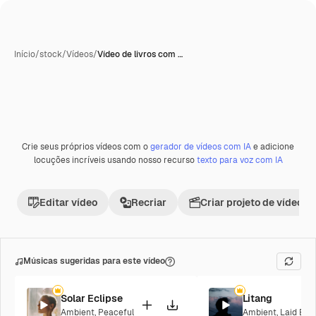
Início
/
stock
/
Vídeos
/
Vídeo de livros com …
Gerada com IA
Crie seus próprios vídeos com o
gerador de vídeos com IA
e adicione
Premium
locuções incríveis usando nosso recurso
texto para voz com IA
Editar vídeo
Recriar
Criar projeto de vídeo
Músicas sugeridas para este vídeo
Solar Eclipse
Litang
Ambient
,
Peaceful
Ambient
,
Laid Bac