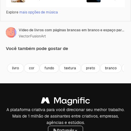
Explore
mais opções de música
Vídeo de livros com páginas brancas em branco e espaço para texto em fundo preto
VectorFusionArt
Você também pode gostar de
Premium
Premium
Gerado por IA
Premium
Premium
Gerado por 
livro
cor
fundo
textura
preto
branco
em
A plataforma criativa para você direcionar seu melhor trabalho.
Mais de 1 milhão de assinantes entre criativos, empresas,
agências e estúdios.
Português