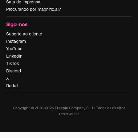
Sala de imprensa
Procurando por magnific.ai?
Siga-nos
Suporte ao cliente
Instagram
YouTube
LinkedIn
TikTok
Discord
X
Reddit
Copyright © 2010-
2026
Freepik Company S.L.U.
Todos os direitos
reservados
.