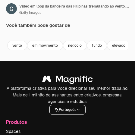
Vídeo em loop da bandeira das Filipinas tremulando ao vento, vídeo em câmera lenta 4K, com canal Alpha
Getty Images
Você também pode gostar de
Premium
Premium
Premium
Premium
vento
em movimento
negócio
fundo
elevado
A plataforma criativa para você direcionar seu melhor trabalho.
Mais de 1 milhão de assinantes entre criativos, empresas,
agências e estúdios.
Português
Produtos
Spaces