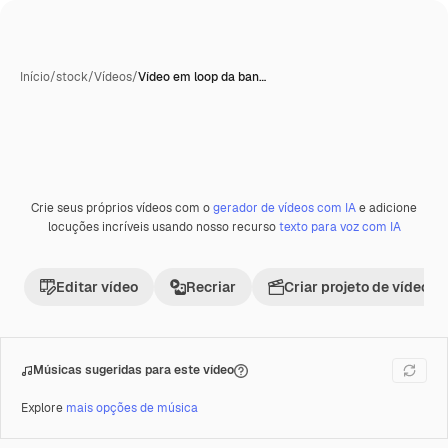
Início
/
stock
/
Vídeos
/
Vídeo em loop da ban…
Crie seus próprios vídeos com o
gerador de vídeos com IA
e adicione
Premium
locuções incríveis usando nosso recurso
texto para voz com IA
Editar vídeo
Recriar
Criar projeto de vídeo
Músicas sugeridas para este vídeo
Explore
mais opções de música