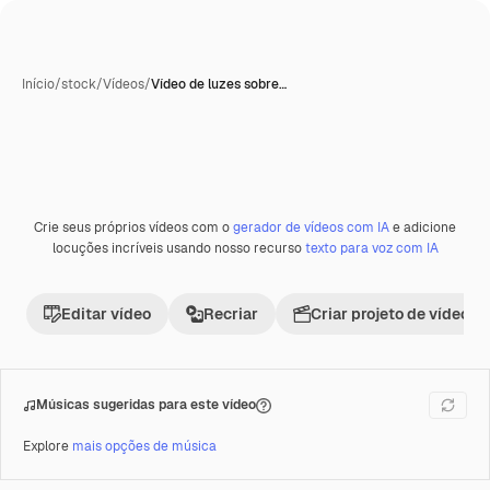
Início
/
stock
/
Vídeos
/
Vídeo de luzes sobre…
Crie seus próprios vídeos com o
gerador de vídeos com IA
e adicione
Premium
locuções incríveis usando nosso recurso
texto para voz com IA
Editar vídeo
Recriar
Criar projeto de vídeo
Músicas sugeridas para este vídeo
Explore
mais opções de música