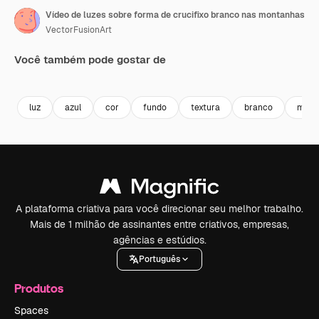
Vídeo de luzes sobre forma de crucifixo branco nas montanhas
VectorFusionArt
Você também pode gostar de
Premium
Premium
Gerado por IA
Premium
Premium
luz
azul
cor
fundo
textura
branco
mont
A plataforma criativa para você direcionar seu melhor trabalho.
Mais de 1 milhão de assinantes entre criativos, empresas,
agências e estúdios.
Português
Produtos
Spaces