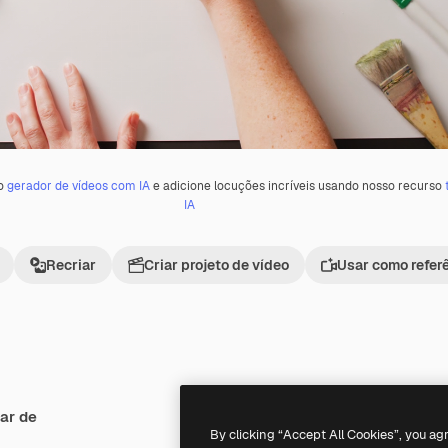
 o
gerador de vídeos com IA
e adicione locuções incríveis usando nosso recurso
IA
Recriar
Criar projeto de vídeo
Usar como refer
ar de
Premium
Premium
By clicking “Accept All Cookies”, you ag