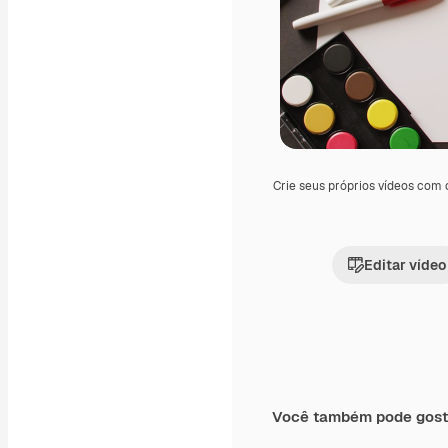
Crie seus próprios vídeos com
Editar vídeo
Você também pode gost
Premium
Premium
Gerado por IA