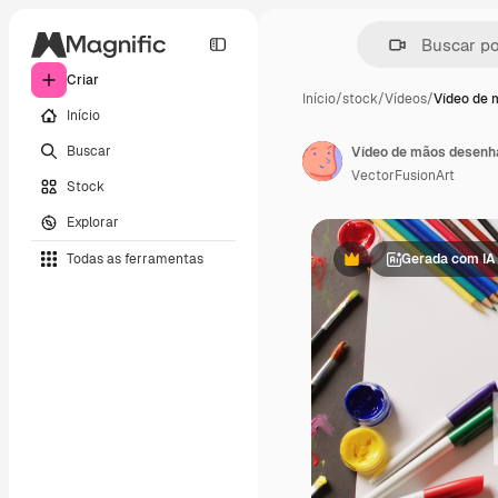
Criar
Início
/
stock
/
Vídeos
/
Vídeo de 
Início
Buscar
VectorFusionArt
Stock
Explorar
Todas as ferramentas
Gerada com IA
Premium