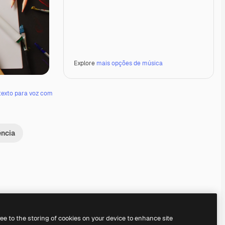
Explore
mais opções de música
texto para voz com
ência
Premium
Premium
Premium
Premium
ree to the storing of cookies on your device to enhance site