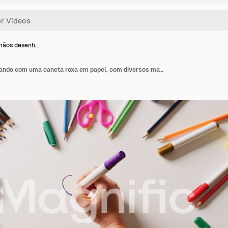
mãos desenh…
Vídeo de mãos desenhando com uma caneta roxa em papel, com diversos materiais de arte dispostos sobre a mesa.