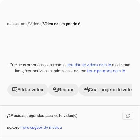
Início
/
stock
/
Vídeos
/
Vídeo de um par de ó…
Gerada com IA
Crie seus próprios vídeos com o
gerador de vídeos com IA
e adicione
Premium
locuções incríveis usando nosso recurso
texto para voz com IA
Editar vídeo
Recriar
Criar projeto de vídeo
Músicas sugeridas para este vídeo
Explore
mais opções de música