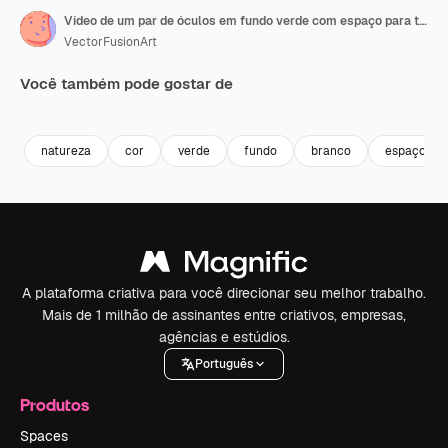
Vídeo de um par de óculos em fundo verde com espaço para texto.
VectorFusionArt
Você também pode gostar de
Premium
Premium
Gerado por IA
Premium
Premium
Gerado por 
natureza
cor
verde
fundo
branco
espaço
A plataforma criativa para você direcionar seu melhor trabalho.
Mais de 1 milhão de assinantes entre criativos, empresas,
agências e estúdios.
Português
Produtos
Spaces