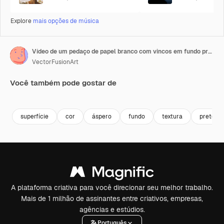
Explore
mais opções de música
Vídeo de um pedaço de papel branco com vincos em fundo preto
VectorFusionArt
Você também pode gostar de
Premium
Premium
Gerado por IA
Premium
Premium
Gerado por 
superfície
cor
áspero
fundo
textura
preto
A plataforma criativa para você direcionar seu melhor trabalho.
Mais de 1 milhão de assinantes entre criativos, empresas,
agências e estúdios.
Português