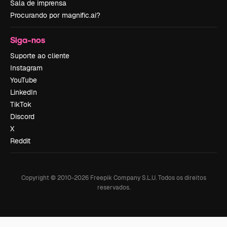
Sala de imprensa
Procurando por magnific.ai?
Siga-nos
Suporte ao cliente
Instagram
YouTube
LinkedIn
TikTok
Discord
X
Reddit
Copyright © 2010-
2026
Freepik Company S.L.U.
Todos os direitos
reservados
.