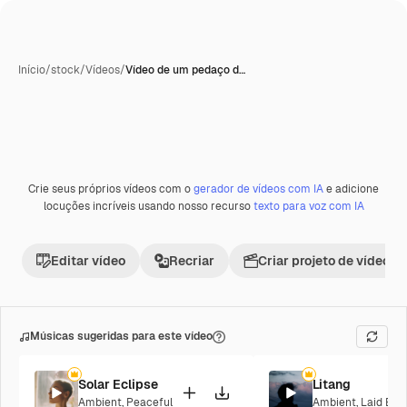
Início
/
stock
/
Vídeos
/
Vídeo de um pedaço d…
Gerada com IA
Crie seus próprios vídeos com o
gerador de vídeos com IA
e adicione
Premium
locuções incríveis usando nosso recurso
texto para voz com IA
Editar vídeo
Recriar
Criar projeto de vídeo
Músicas sugeridas para este vídeo
Solar Eclipse
Litang
Ambient
,
Peaceful
Ambient
,
Laid Bac