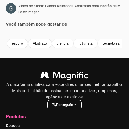
Vídeo de stock: Cubos Animados Abstratos com Padrão de Mármore (Repetível)
Getty Images
Você também pode gostar de
Premium
Premium
Premium
Premium
escuro
Abstrato
ciência
futurista
tecnologia
A plataforma criativa para você direcionar seu melhor trabalho.
Mais de 1 milhão de assinantes entre criativos, empresas,
agências e estúdios.
Português
Produtos
Spaces