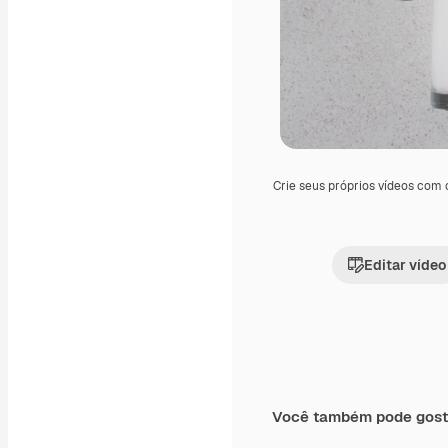
Crie seus próprios vídeos com
Editar vídeo
Você também pode gost
Premium
Premium