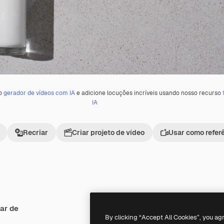
 o
gerador de vídeos com IA
e adicione locuções incríveis usando nosso recurso
IA
Recriar
Criar projeto de vídeo
Usar como refer
ar de
Premium
Premium
By clicking “Accept All Cookies”, you ag