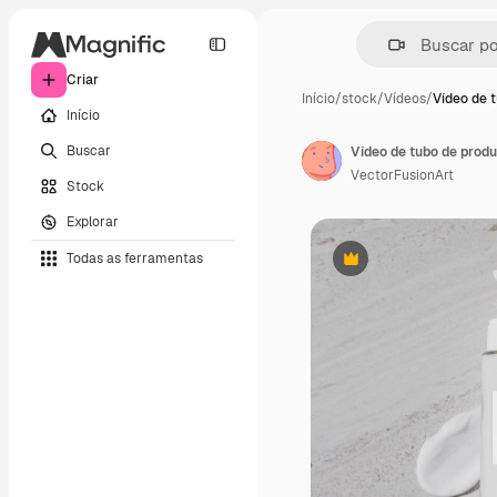
Criar
Início
/
stock
/
Vídeos
/
Vídeo de 
Início
Buscar
VectorFusionArt
Stock
Explorar
Todas as ferramentas
Premium