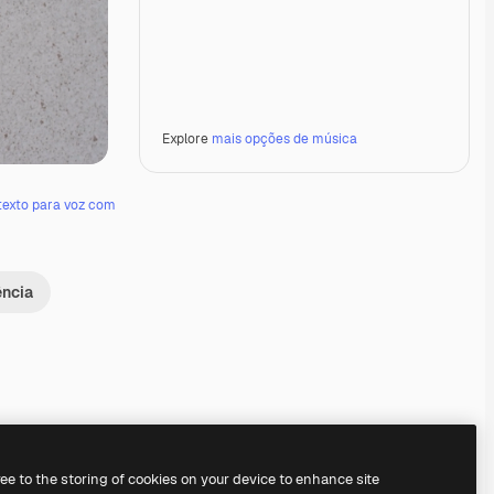
Explore
mais opções de música
texto para voz com
ência
Premium
Premium
Gerado por IA
Premium
Premium
Gerado por IA
ree to the storing of cookies on your device to enhance site