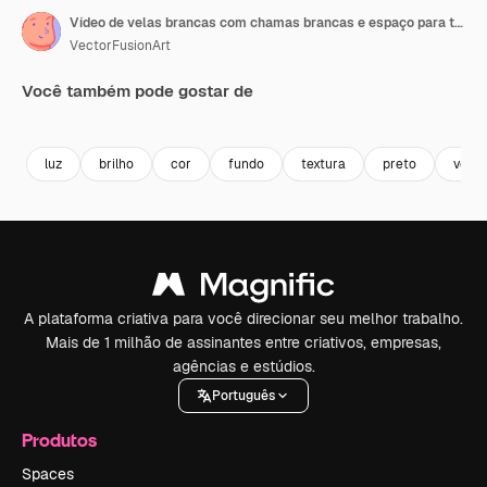
Vídeo de velas brancas com chamas brancas e espaço para texto com bokeh em fundo preto.
VectorFusionArt
Você também pode gostar de
Premium
Premium
Gerado por IA
Premium
Premium
luz
brilho
cor
fundo
textura
preto
vela
A plataforma criativa para você direcionar seu melhor trabalho.
Mais de 1 milhão de assinantes entre criativos, empresas,
agências e estúdios.
Português
Produtos
Spaces