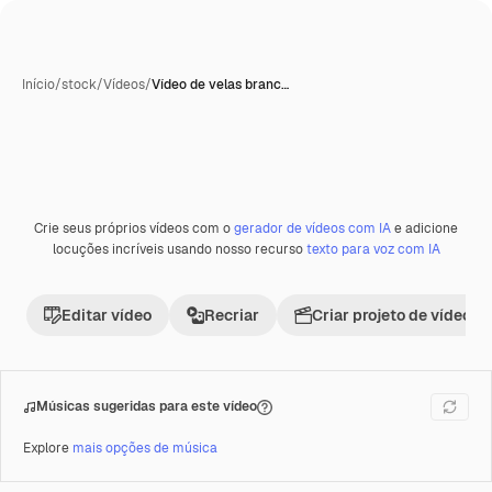
Início
/
stock
/
Vídeos
/
Vídeo de velas branc…
Gerada com IA
Crie seus próprios vídeos com o
gerador de vídeos com IA
e adicione
Premium
locuções incríveis usando nosso recurso
texto para voz com IA
Editar vídeo
Recriar
Criar projeto de vídeo
Músicas sugeridas para este vídeo
Explore
mais opções de música