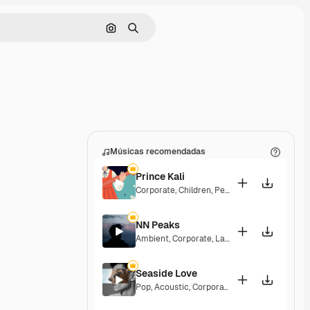
Pesquisar por imagem
Buscar
Músicas recomendadas
Prince Kali
Corporate
,
Children
,
Peaceful
,
Hopeful
,
Melan
NN Peaks
Ambient
,
Corporate
,
Laid Back
,
Peaceful
,
Hop
Seaside Love
Pop
,
Acoustic
,
Corporate
,
Peaceful
,
Hopeful
,