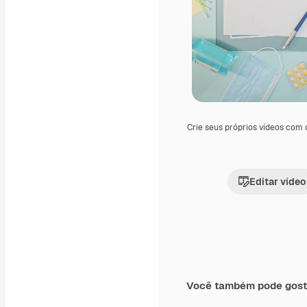
Crie seus próprios vídeos com
Editar vídeo
Você também pode gost
Premium
Premium