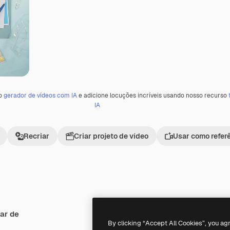
 o
gerador de vídeos com IA
e adicione locuções incríveis usando nosso recurso
IA
Recriar
Criar projeto de vídeo
Usar como refer
ar de
Premium
Premium
By clicking “Accept All Cookies”, you ag