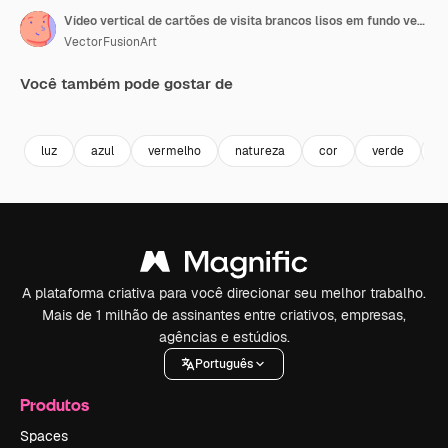
Vídeo vertical de cartões de visita brancos lisos em fundo verde, espaço para texto, em câmera lenta.
VectorFusionArt
Você também pode gostar de
Premium
Premium
Gerado por IA
Premium
Premium
Gerado por 
luz
azul
vermelho
natureza
cor
verde
n
A plataforma criativa para você direcionar seu melhor trabalho.
Mais de 1 milhão de assinantes entre criativos, empresas,
agências e estúdios.
Português
Produtos
Spaces