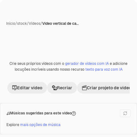
Início
/
stock
/
Vídeos
/
Vídeo vertical de ca…
Gerada com IA
Crie seus próprios vídeos com o
gerador de vídeos com IA
e adicione
Premium
locuções incríveis usando nosso recurso
texto para voz com IA
Editar vídeo
Recriar
Criar projeto de vídeo
Músicas sugeridas para este vídeo
Explore
mais opções de música