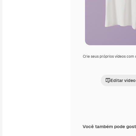
Crie seus próprios vídeos com
Editar vídeo
Você também pode gost
Premium
Premium
Gerado por IA