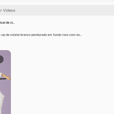
ical de cl…
Vídeo vertical de close-up de colete branco pendurado em fundo roxo com espaço para texto.