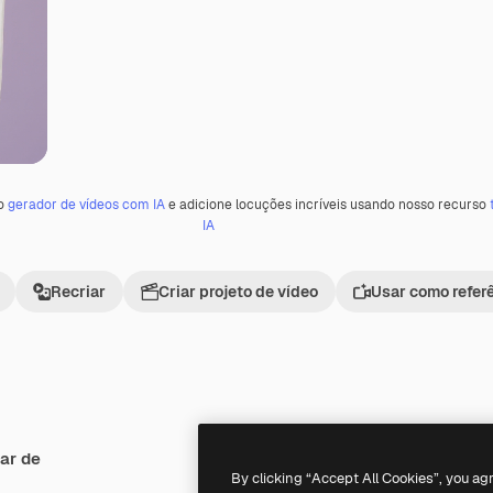
 o
gerador de vídeos com IA
e adicione locuções incríveis usando nosso recurso
IA
Recriar
Criar projeto de vídeo
Usar como refer
ar de
Premium
Premium
Gerado por IA
By clicking “Accept All Cookies”, you ag