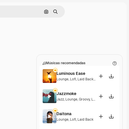
Pesquisar por imagem
Buscar
Músicas recomendadas
Luminous Ease
Lounge
,
Lofi
,
Laid Back
,
Hopeful
Jazzmoke
Jazz
,
Lounge
,
Groovy
,
Laid Back
,
Elegant
Daitona
Lounge
,
Lofi
,
Laid Back