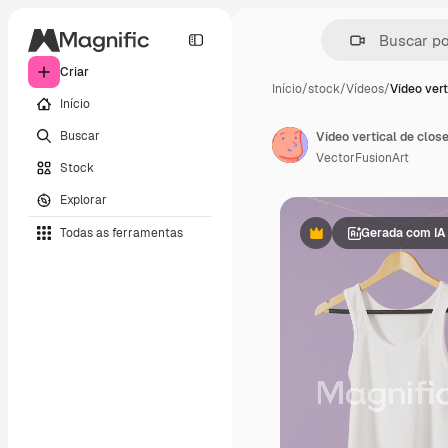
Criar
Início
/
stock
/
Vídeos
/
Vídeo vert
Início
Buscar
VectorFusionArt
Stock
Explorar
Todas as ferramentas
Gerada com IA
Premium