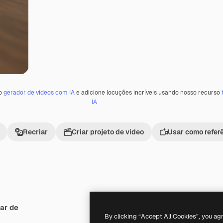
 o
gerador de vídeos com IA
e adicione locuções incríveis usando nosso recurso
IA
Recriar
Criar projeto de vídeo
Usar como refer
ar de
Premium
Premium
By clicking “Accept All Cookies”, you ag