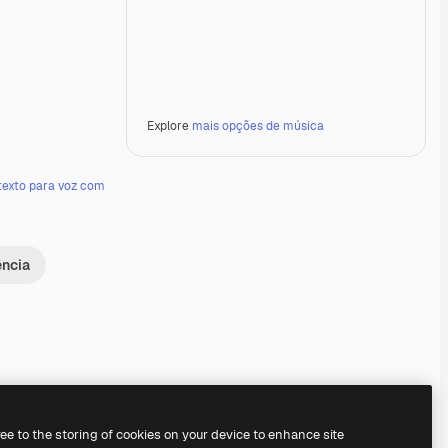
Explore
mais opções de música
texto para voz com
ência
Premium
Premium
Premium
Premium
ree to the storing of cookies on your device to enhance site