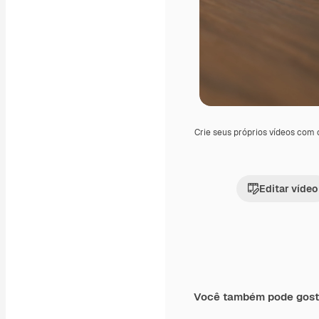
Crie seus próprios vídeos com
Editar vídeo
Você também pode gost
Premium
Premium