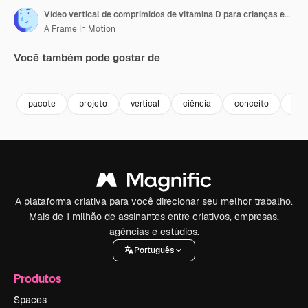
Vídeo vertical de comprimidos de vitamina D para crianças em uma caixa de remédios
A Frame In Motion
Você também pode gostar de
Premium
Premium
Premium
Premium
pacote
projeto
vertical
ciência
conceito
saú
A plataforma criativa para você direcionar seu melhor trabalho.
Mais de 1 milhão de assinantes entre criativos, empresas,
agências e estúdios.
Português
Produtos
Spaces