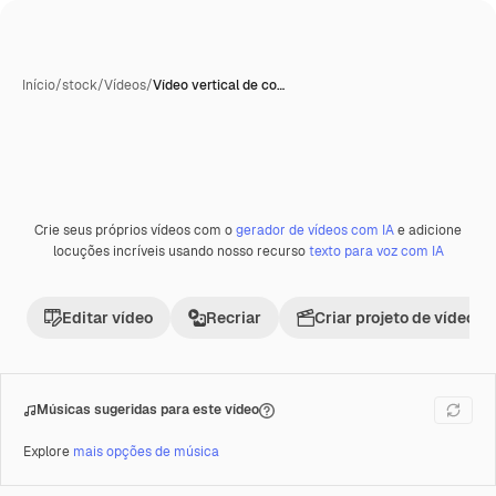
Início
/
stock
/
Vídeos
/
Vídeo vertical de co…
Crie seus próprios vídeos com o
gerador de vídeos com IA
e adicione
Premium
locuções incríveis usando nosso recurso
texto para voz com IA
Editar vídeo
Recriar
Criar projeto de vídeo
Músicas sugeridas para este vídeo
Explore
mais opções de música