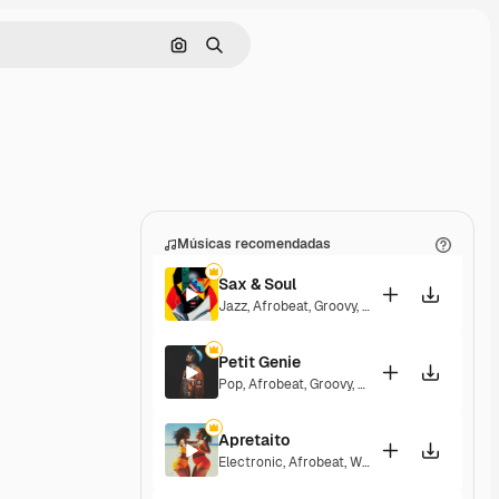
Pesquisar por imagem
Buscar
Músicas recomendadas
Sax & Soul
Jazz
,
Afrobeat
,
Groovy
,
Upbeat
Petit Genie
Pop
,
Afrobeat
,
Groovy
,
Energetic
,
Upbeat
Apretaito
Electronic
,
Afrobeat
,
World
,
Latin
,
Groovy
,
Ene