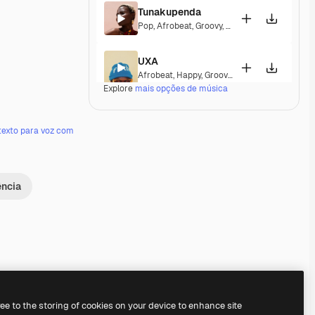
Tunakupenda
Pop
,
Afrobeat
,
Groovy
,
Melancholic
UXA
Afrobeat
,
Happy
,
Groovy
,
Upbeat
Explore
mais opções de música
Free My Spirit
Jazz
,
Afrobeat
,
Groovy
,
Laid Back
,
Peaceful
,
texto para voz com
Porte Mache
Pop
,
Afrobeat
,
Happy
,
Groovy
,
Energetic
,
Upbe
ência
Jungle Groove
Afrobeat
,
Groovy
,
Upbeat
Near Wild Heaven
Pop
,
Afrobeat
,
Happy
,
Groovy
,
Upbeat
Premium
Premium
Premium
Premium
ree to the storing of cookies on your device to enhance site