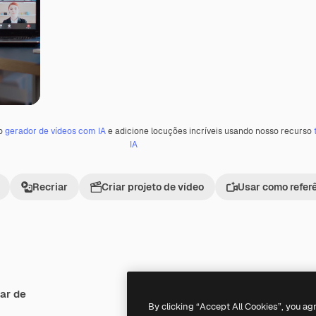
 o
gerador de vídeos com IA
e adicione locuções incríveis usando nosso recurso
IA
Recriar
Criar projeto de vídeo
Usar como refer
ar de
Premium
Premium
By clicking “Accept All Cookies”, you ag