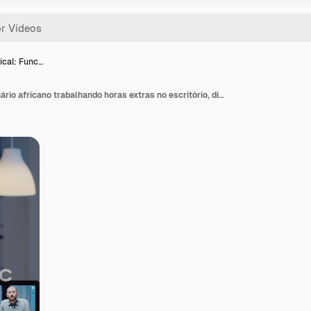
ical: Func…
Vídeo vertical: Funcionário africano trabalhando horas extras no escritório, discutindo tarde da noite.