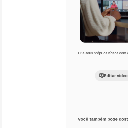
Crie seus próprios vídeos com
Editar vídeo
Você também pode gost
Premium
Premium