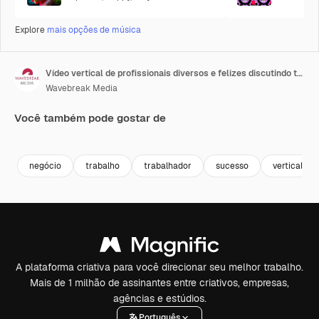
Explore
mais opções de música
Vídeo vertical de profissionais diversos e felizes discutindo trabalho no escritório em câmera lenta
Wavebreak Media
Você também pode gostar de
Premium
Premium
Premium
Premium
negócio
trabalho
trabalhador
sucesso
vertical
A plataforma criativa para você direcionar seu melhor trabalho.
Mais de 1 milhão de assinantes entre criativos, empresas,
agências e estúdios.
Português