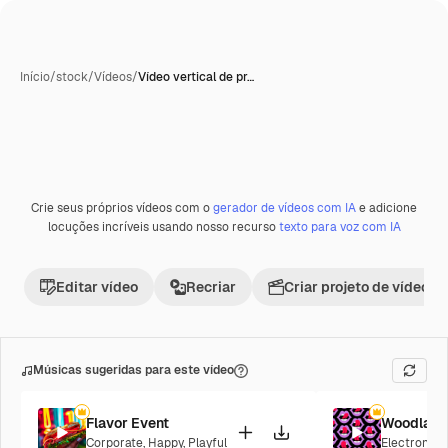
Início
/
stock
/
Vídeos
/
Vídeo vertical de pr…
Crie seus próprios vídeos com o
gerador de vídeos com IA
e adicione
Premium
locuções incríveis usando nosso recurso
texto para voz com IA
Editar vídeo
Recriar
Criar projeto de vídeo
Músicas sugeridas para este vídeo
Flavor Event
Woodland
Corporate
,
Happy
,
Playful
Electronic
,