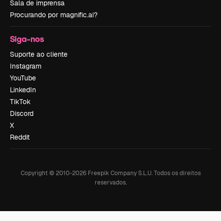
Sala de imprensa
Procurando por magnific.ai?
Siga-nos
Suporte ao cliente
Instagram
YouTube
LinkedIn
TikTok
Discord
X
Reddit
Copyright © 2010-
2026
Freepik Company S.L.U.
Todos os direitos
reservados
.