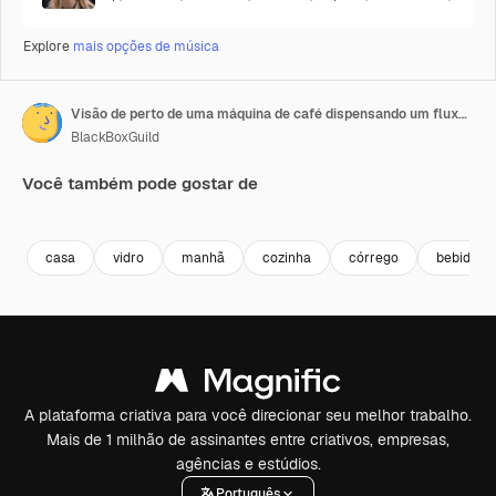
Explore
mais opções de música
Visão de perto de uma máquina de café dispensando um fluxo de café em uma xícara
BlackBoxGuild
Você também pode gostar de
Premium
Premium
Premium
Premium
casa
vidro
manhã
cozinha
córrego
bebida
A plataforma criativa para você direcionar seu melhor trabalho.
Mais de 1 milhão de assinantes entre criativos, empresas,
agências e estúdios.
Português