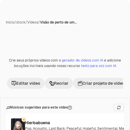
Início
/
stock
/
Vídeos
/
Visão de perto de um…
Crie seus próprios vídeos com o
gerador de vídeos com IA
e adicione
Premium
locuções incríveis usando nosso recurso
texto para voz com IA
Editar vídeo
Recriar
Criar projeto de vídeo
Músicas sugeridas para este vídeo
Hierbabuena
Pop
,
Acoustic
,
Laid Back
,
Peaceful
,
Hopeful
,
Sentimental
,
Melanc