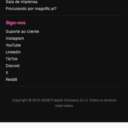
Sala de imprensa
Procurando por magnific.ai?
Siga-nos
Suporte ao cliente
Instagram
YouTube
LinkedIn
TikTok
Discord
X
Reddit
Copyright © 2010-
2026
Freepik Company S.L.U.
Todos os direitos
reservados
.