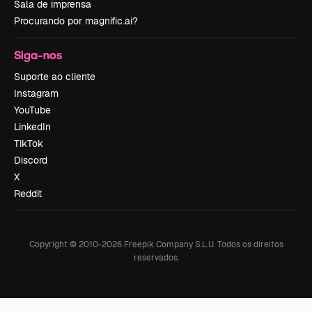
Sala de imprensa
Procurando por magnific.ai?
Siga-nos
Suporte ao cliente
Instagram
YouTube
LinkedIn
TikTok
Discord
X
Reddit
Copyright © 2010-
2026
Freepik Company S.L.U.
Todos os direitos
reservados
.