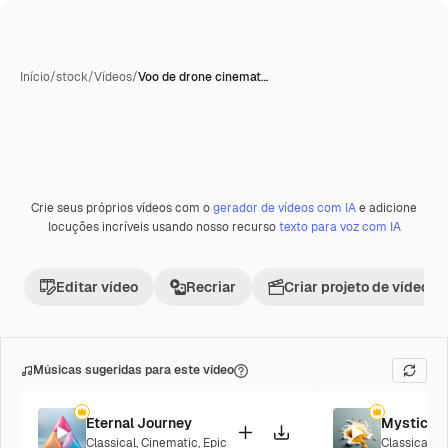
Início
/
stock
/
Vídeos
/
Voo de drone cinemat…
Crie seus próprios vídeos com o
gerador de vídeos com IA
e adicione
Premium
locuções incríveis usando nosso recurso
texto para voz com IA
Editar vídeo
Recriar
Criar projeto de vídeo
Músicas sugeridas para este vídeo
Eternal Journey
Mystic R
Classical
,
Cinematic
,
Epic
Classical
,
C