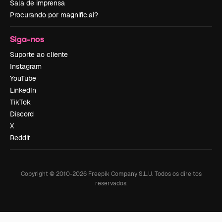
Sala de imprensa
Procurando por magnific.ai?
Siga-nos
Suporte ao cliente
Instagram
YouTube
LinkedIn
TikTok
Discord
X
Reddit
Copyright © 2010-
2026
Freepik Company S.L.U.
Todos os direitos
reservados
.