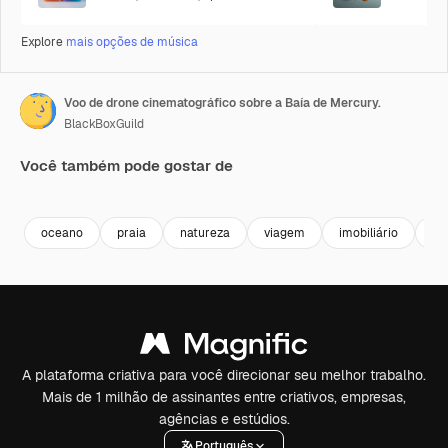
Explore
mais opções de música
Voo de drone cinematográfico sobre a Baía de Mercury.
BlackBoxGuild
Você também pode gostar de
Premium
Premium
Premium
Premium
oceano
praia
natureza
viagem
imobiliário
pr
A plataforma criativa para você direcionar seu melhor trabalho.
Mais de 1 milhão de assinantes entre criativos, empresas,
agências e estúdios.
Português