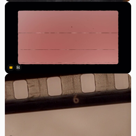
Premium
Premium
Gerado por IA