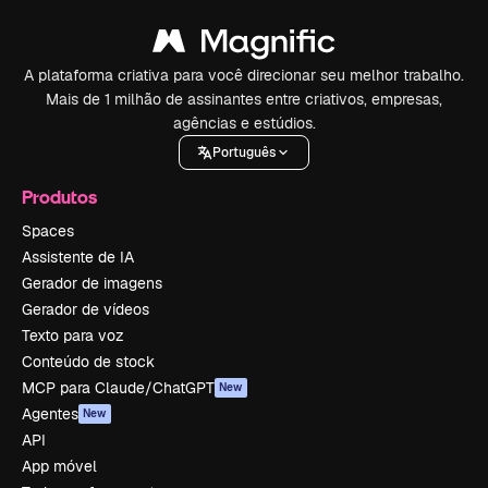
A plataforma criativa para você direcionar seu melhor trabalho.
Mais de 1 milhão de assinantes entre criativos, empresas,
agências e estúdios.
Português
Produtos
Spaces
Assistente de IA
Gerador de imagens
Gerador de vídeos
Texto para voz
Conteúdo de stock
MCP para Claude/ChatGPT
New
Agentes
New
API
App móvel