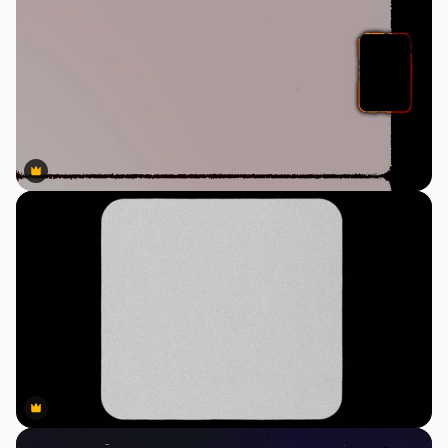
Premium
Premium
Premium
Premium