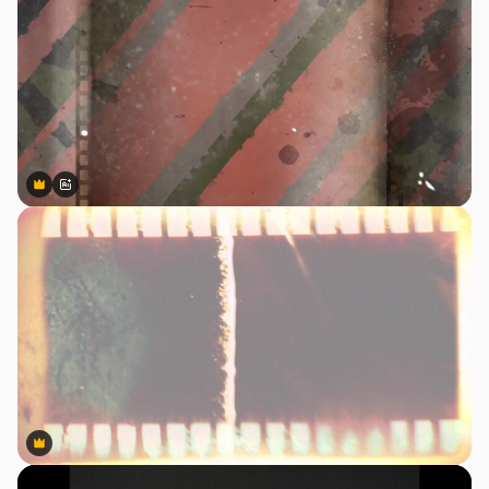
Premium
Premium
Gerado por IA
Premium
Premium