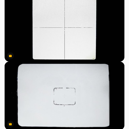
Premium
Premium
Premium
Premium