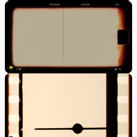
Premium
Premium