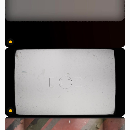
Premium
Premium
Premium
Premium