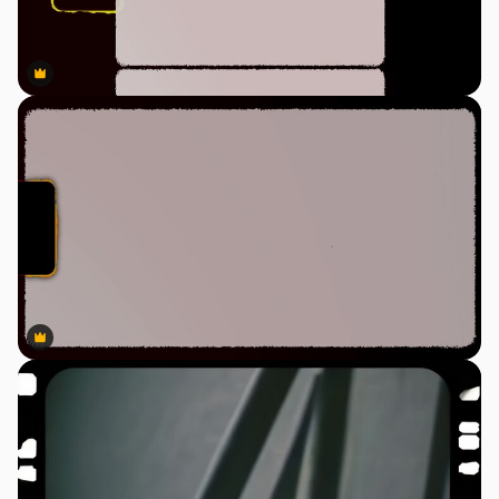
Premium
Premium
Premium
Premium