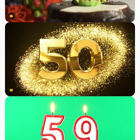
Premium
Premium
Premium
Premium