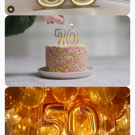
Premium
Premium