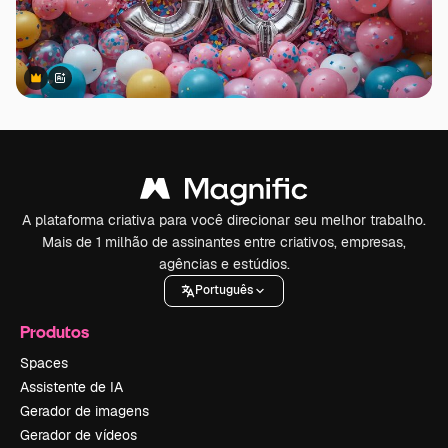
Premium
Premium
Gerado por IA
A plataforma criativa para você direcionar seu melhor trabalho.
Mais de 1 milhão de assinantes entre criativos, empresas,
agências e estúdios.
Português
Produtos
Spaces
Assistente de IA
Gerador de imagens
Gerador de vídeos