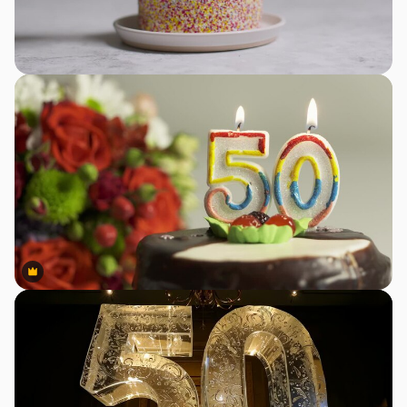
Premium
Premium