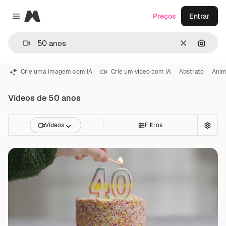
Magnific
Preços
Entrar
Close menu
Limpar
Pesqui
Crie uma imagem com IA
Crie um vídeo com IA
Abstrato
Ani
Vídeos de 50 anos
Vídeos
Filtros