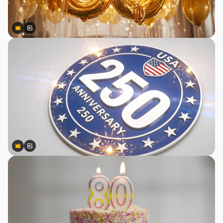
Premium
Premium
Gerado por IA
Premium
Premium
Gerado por IA