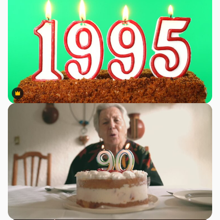
Premium
Premium