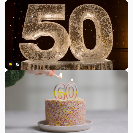
Premium
Premium
Gerado por IA