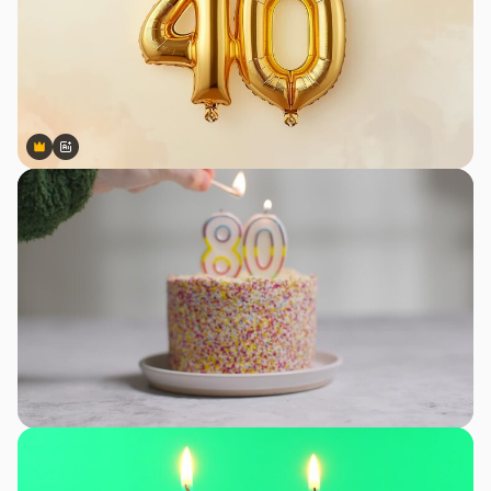
Premium
Premium
Gerado por IA