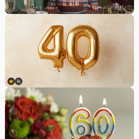
Premium
Premium
Gerado por IA